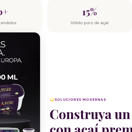
0+
15%
tendidos
Sólido puro de açaí
SOLUCIONES MODERNAS
Construya un
con açaí pre