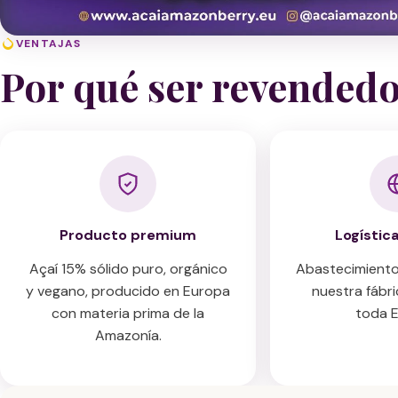
VENTAJAS
Por qué ser revended
Producto premium
Logístic
Açaí 15% sólido puro, orgánico
Abastecimiento
y vegano, producido en Europa
nuestra fábric
con materia prima de la
toda E
Amazonía.