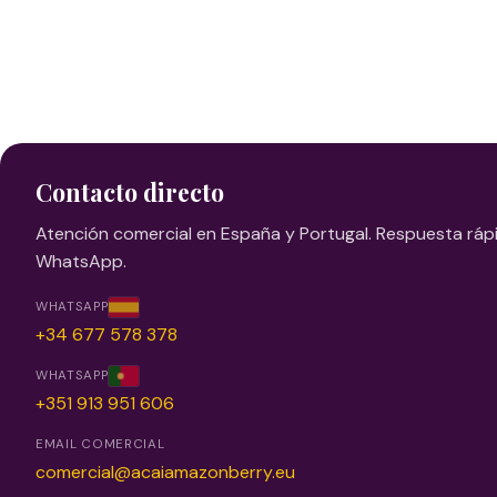
Contacto directo
Atención comercial en España y Portugal. Respuesta ráp
WhatsApp.
WHATSAPP
WHATSAPP ESPAÑA
+34 677 578 378
WHATSAPP
WHATSAPP PORTUGAL
+351 913 951 606
EMAIL COMERCIAL
comercial@acaiamazonberry.eu