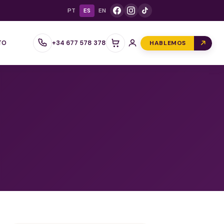
PT
ES
EN
+34 677 578 378
TO
HABLEMOS